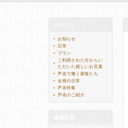
カテゴリ
お知らせ
日常
プラン
ご利用された方からい
ただいた嬉しいお言葉
芦名で働く家族たち
女将の日常
芦名特集
芦名のご紹介
最新記事