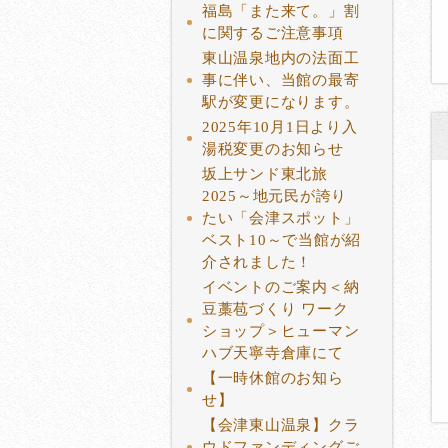
福島「また来て。」割
に関するご注意事項
東山温泉地内の法面工
事に伴い、当館の最寄
駅が変更になります。
2025年10月1日より入
湯税変更のお知らせ
坂上サンド東北旅
2025～地元民が誇り
たい「会津スポット」
ベスト10～で当館が紹
介されました！
イベントのご案内＜納
豆藁苞づくり ワーク
ショップ＞ヒューマン
ハブ天寧寺倉庫にて
【一時休館のお知ら
せ】
【会津東山温泉】クラ
ウドファンディングご