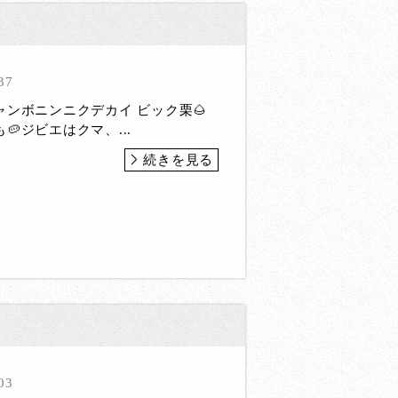
37
ンボニンニクデカイ ビック栗🌰
🥔ジビエはクマ、...
続きを見る
03