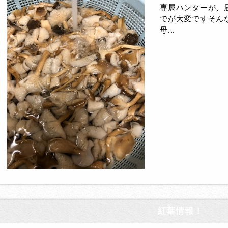
専属ハンターが、
でが大変ですそん
母...
紅葉情報！