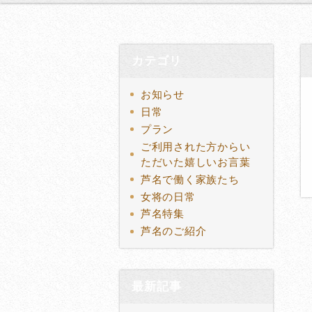
カテゴリ
お知らせ
日常
プラン
ご利用された方からい
ただいた嬉しいお言葉
芦名で働く家族たち
女将の日常
芦名特集
芦名のご紹介
最新記事