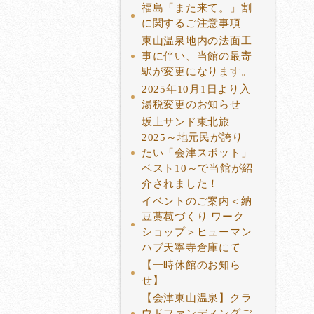
福島「また来て。」割
に関するご注意事項
東山温泉地内の法面工
事に伴い、当館の最寄
駅が変更になります。
2025年10月1日より入
湯税変更のお知らせ
坂上サンド東北旅
2025～地元民が誇り
たい「会津スポット」
ベスト10～で当館が紹
介されました！
イベントのご案内＜納
豆藁苞づくり ワーク
ショップ＞ヒューマン
ハブ天寧寺倉庫にて
【一時休館のお知ら
せ】
【会津東山温泉】クラ
ウドファンディングご