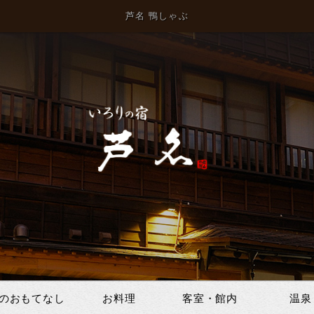
芦名 鴨しゃぶ
のおもてなし
お料理
客室・館内
温泉