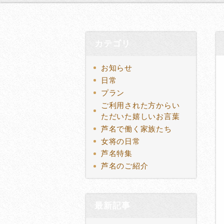
カテゴリ
お知らせ
日常
プラン
ご利用された方からい
ただいた嬉しいお言葉
芦名で働く家族たち
女将の日常
芦名特集
芦名のご紹介
最新記事