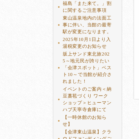
福島「また来て。」割
に関するご注意事項
東山温泉地内の法面工
事に伴い、当館の最寄
駅が変更になります。
2025年10月1日より入
湯税変更のお知らせ
坂上サンド東北旅202
5～地元民が誇りたい
「会津スポット」ベス
ト10～で当館が紹介さ
れました！
イベントのご案内＜納
豆藁苞づくり ワーク
ショップ＞ヒューマン
ハブ天寧寺倉庫にて
【一時休館のお知ら
せ】
【会津東山温泉】クラ
ウドファンディングご