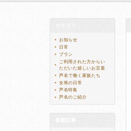
カテゴリ
お知らせ
日常
プラン
ご利用された方からい
ただいた嬉しいお言葉
芦名で働く家族たち
女将の日常
芦名特集
芦名のご紹介
最新記事