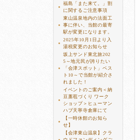
福島「また来て。」割
に関するご注意事項
東山温泉地内の法面工
事に伴い、当館の最寄
駅が変更になります。
2025年10月1日より入
湯税変更のお知らせ
坂上サンド東北旅202
5～地元民が誇りたい
「会津スポット」ベス
ト10～で当館が紹介さ
れました！
イベントのご案内＜納
豆藁苞づくり ワーク
ショップ＞ヒューマン
ハブ天寧寺倉庫にて
【一時休館のお知ら
せ】
【会津東山温泉】クラ
ウドファンディングご