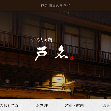
芦名 毎日のサラダ
のおもてなし
お料理
客室・館内
温泉