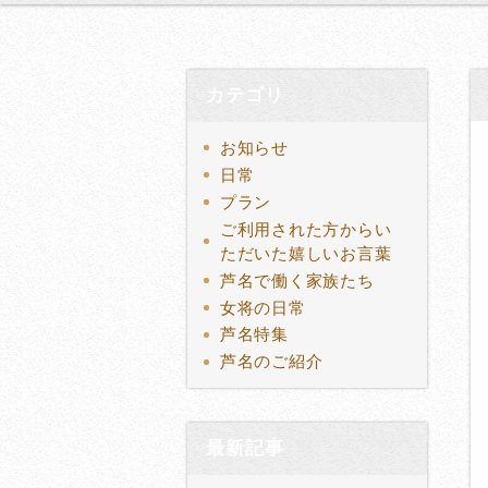
カテゴリ
お知らせ
日常
プラン
ご利用された方からい
ただいた嬉しいお言葉
芦名で働く家族たち
女将の日常
芦名特集
芦名のご紹介
最新記事