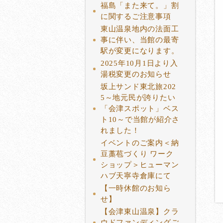
福島「また来て。」割
に関するご注意事項
東山温泉地内の法面工
事に伴い、当館の最寄
駅が変更になります。
2025年10月1日より入
湯税変更のお知らせ
坂上サンド東北旅202
5～地元民が誇りたい
「会津スポット」ベス
ト10～で当館が紹介さ
れました！
イベントのご案内＜納
豆藁苞づくり ワーク
ショップ＞ヒューマン
ハブ天寧寺倉庫にて
【一時休館のお知ら
せ】
【会津東山温泉】クラ
ウドファンディングご