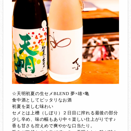
☆天明初夏の生セメBLEND 夢×雄×亀
食中酒としてピッタリなお酒
初夏を楽しむ味わい
セメとは上槽（しぼり）２日目に搾れる最後の部分
少し辛め、味の幅もあり中々楽しい仕上がりです♪
香も甘さも控えめで爽やかな口当たり。