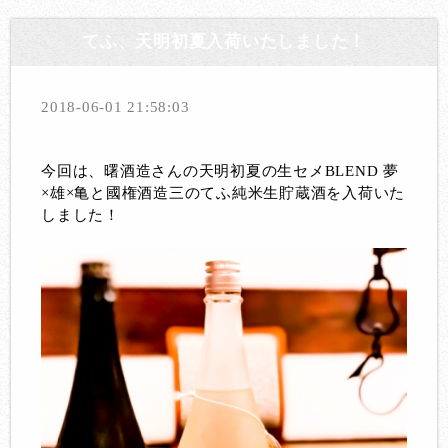
てふ、天明初夏入荷いたしました！
2018-06-01 21:58:03
今回は、曙酒造さんの天明初夏の生セメBLEND 夢
×雄×亀と國権酒造三のてふ純米生貯蔵酒を入荷いた
しました！