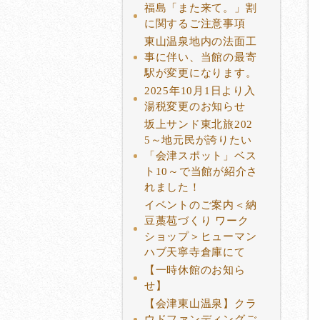
福島「また来て。」割
に関するご注意事項
東山温泉地内の法面工
事に伴い、当館の最寄
駅が変更になります。
2025年10月1日より入
湯税変更のお知らせ
坂上サンド東北旅202
5～地元民が誇りたい
「会津スポット」ベス
ト10～で当館が紹介さ
れました！
イベントのご案内＜納
豆藁苞づくり ワーク
ショップ＞ヒューマン
ハブ天寧寺倉庫にて
【一時休館のお知ら
せ】
【会津東山温泉】クラ
ウドファンディングご