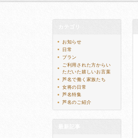
カテゴリ
お知らせ
日常
プラン
ご利用された方からい
ただいた嬉しいお言葉
芦名で働く家族たち
女将の日常
芦名特集
芦名のご紹介
最新記事