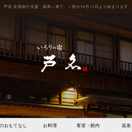
芦名 全国旅行支援 福島＜来て。＞割が10月11日より始まります
のおもてなし
お料理
客室・館内
温泉